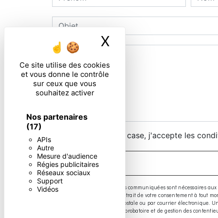
X
Masquer le ban
Ce site utilise des cookies
et vous donne le contrôle
sur ceux que vous
souhaitez activer
Nos partenaires
(17)
En cochant cette case, j'accepte les condi
APIs
Autre
Mesure d'audience
Régies publicitaires
Réseaux sociaux
Support
** Les données personnelles communiquées sont nécessaires aux fins d
Vidéos
limitation, d’opposition, de retrait de votre consentement à tout 
exercer ces droits par voie postale ou par courrier électronique.
prescription légale aux fins probatoire et de gestion des contentie