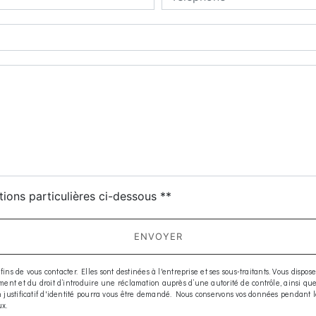
deau des cookies
tions particulières ci-dessous **
ENVOYER
e vous contacter. Elles sont destinées à l'entreprise et ses sous-traitants. Vous disposez d
moment et du droit d’introduire une réclamation auprès d’une autorité de contrôle, ainsi q
 Un justificatif d'identité pourra vous être demandé. Nous conservons vos données pendant 
ux.