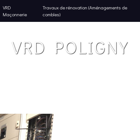
VRD
Travaux de rénovation (Aménagements de
Maçonnerie
combles)
VRD POLIGNY