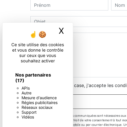
X
Masquer le ban
Ce site utilise des cookies
et vous donne le contrôle
sur ceux que vous
souhaitez activer
Nos partenaires
(17)
En cochant cette case, j'accepte les condi
APIs
Autre
Mesure d'audience
Régies publicitaires
Réseaux sociaux
Support
** Les données personnelles communiquées sont nécessaires aux fins d
Vidéos
limitation, d’opposition, de retrait de votre consentement à tout 
exercer ces droits par voie postale ou par courrier électronique.