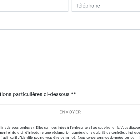
deau des cookies
tions particulières ci-dessous **
ENVOYER
e vous contacter. Elles sont destinées à l'entreprise et ses sous-traitants. Vous disposez d
moment et du droit d’introduire une réclamation auprès d’une autorité de contrôle, ainsi q
 Un justificatif d'identité pourra vous être demandé. Nous conservons vos données pendant 