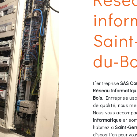
infor
Saint
du-Bo
L’entreprise
SAS Co
Réseau informatiqu
Bois
. Entreprise usa
de qualité, nous met
Nous vous accompag
informatique
et som
habitez à
Saint-Ger
disposition pour vo