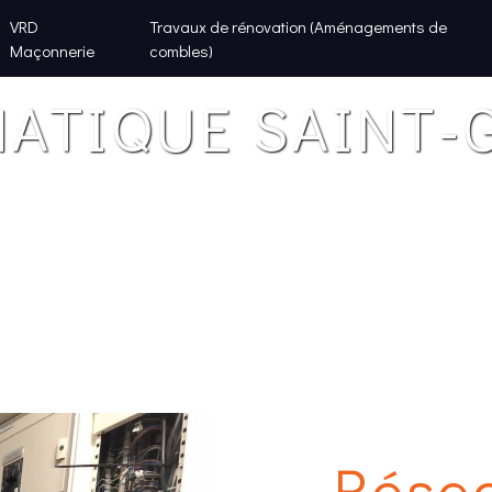
VRD
Travaux de rénovation (Aménagements de
Maçonnerie
combles)
ATIQUE SAINT-
Rése