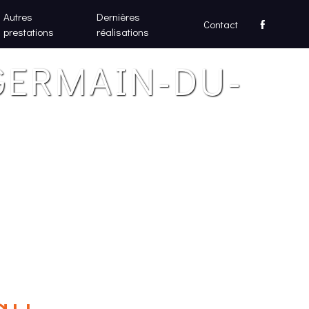
Autres
Dernières
Contact
prestations
réalisations
GERMAIN-DU-
au