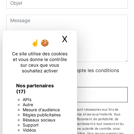
X
Masquer le ban
Ce site utilise des cookies
et vous donne le contrôle
sur ceux que vous
En cochant cette case, j'accepte les conditions
souhaitez activer
particulières ci-dessous **
Nos partenaires
(17)
ENVOYER
APIs
Autre
** Les données personnelles communiquées sont nécessaires aux fins de
Mesure d'audience
vous contacter. Elles sont destinées à l'entreprise et ses sous-traitants. Vous
Régies publicitaires
disposez de droits d’accès, de rectification, d’effacement, de portabilité, de
Réseaux sociaux
limitation, d’opposition, de retrait de votre consentement à tout moment et du
Support
droit d’introduire une réclamation auprès d’une autorité de contrôle, ainsi
Vidéos
que d’organiser le sort de vos données post-mortem. Vous pouvez exercer ces