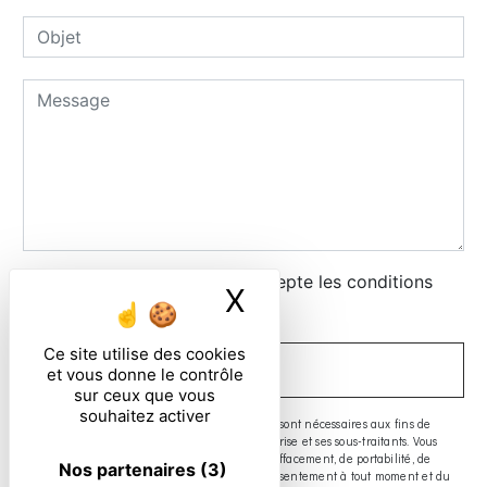
En cochant cette case, j'accepte les conditions
X
Masquer le ban
particulières ci-dessous **
Ce site utilise des cookies
ENVOYER
et vous donne le contrôle
sur ceux que vous
souhaitez activer
** Les données personnelles communiquées sont nécessaires aux fins de
vous contacter. Elles sont destinées à l'entreprise et ses sous-traitants. Vous
disposez de droits d’accès, de rectification, d’effacement, de portabilité, de
Nos partenaires
(3)
limitation, d’opposition, de retrait de votre consentement à tout moment et du