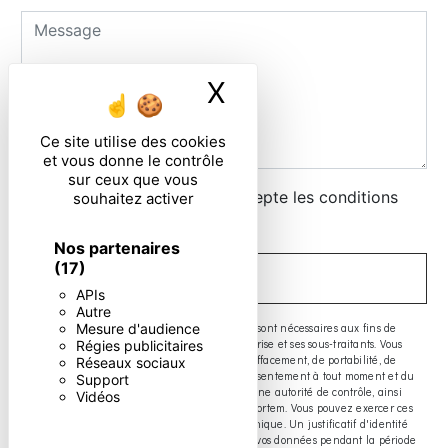
X
Masquer le ban
Ce site utilise des cookies
et vous donne le contrôle
sur ceux que vous
En cochant cette case, j'accepte les conditions
souhaitez activer
particulières ci-dessous **
Nos partenaires
(17)
ENVOYER
APIs
Autre
** Les données personnelles communiquées sont nécessaires aux fins de
Mesure d'audience
vous contacter. Elles sont destinées à l'entreprise et ses sous-traitants. Vous
Régies publicitaires
disposez de droits d’accès, de rectification, d’effacement, de portabilité, de
Réseaux sociaux
limitation, d’opposition, de retrait de votre consentement à tout moment et du
Support
droit d’introduire une réclamation auprès d’une autorité de contrôle, ainsi
Vidéos
que d’organiser le sort de vos données post-mortem. Vous pouvez exercer ces
droits par voie postale ou par courrier électronique. Un justificatif d'identité
pourra vous être demandé. Nous conservons vos données pendant la période