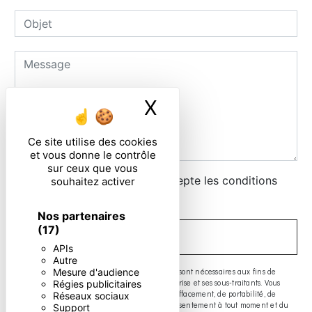
X
Masquer le ban
Ce site utilise des cookies
et vous donne le contrôle
sur ceux que vous
En cochant cette case, j'accepte les conditions
souhaitez activer
particulières ci-dessous **
Nos partenaires
(17)
ENVOYER
APIs
Autre
** Les données personnelles communiquées sont nécessaires aux fins de
Mesure d'audience
vous contacter. Elles sont destinées à l'entreprise et ses sous-traitants. Vous
Régies publicitaires
disposez de droits d’accès, de rectification, d’effacement, de portabilité, de
Réseaux sociaux
limitation, d’opposition, de retrait de votre consentement à tout moment et du
Support