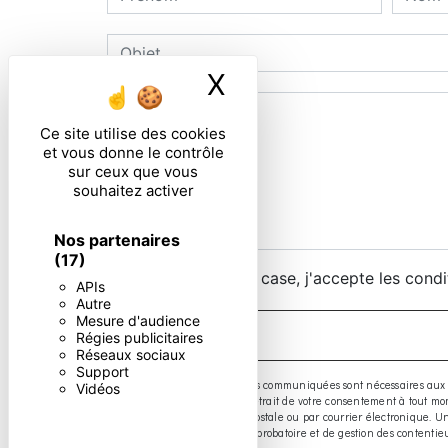
X
Masquer le ban
Ce site utilise des cookies
et vous donne le contrôle
sur ceux que vous
souhaitez activer
Nos partenaires
(17)
En cochant cette case, j'accepte les condi
APIs
Autre
Mesure d'audience
Régies publicitaires
Réseaux sociaux
Support
** Les données personnelles communiquées sont nécessaires aux fins d
Vidéos
limitation, d’opposition, de retrait de votre consentement à tout 
exercer ces droits par voie postale ou par courrier électronique.
prescription légale aux fins probatoire et de gestion des contentie