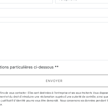
deau des cookies
tions particulières ci-dessous **
ENVOYER
e vous contacter. Elles sont destinées à l'entreprise et ses sous-traitants. Vous disposez d
moment et du droit d’introduire une réclamation auprès d’une autorité de contrôle, ainsi q
 Un justificatif d'identité pourra vous être demandé. Nous conservons vos données pendant 
ux.