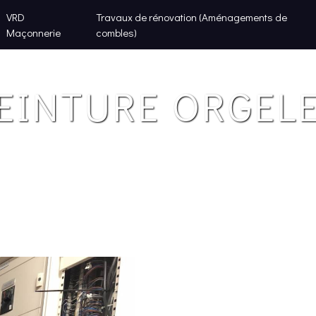
VRD
Travaux de rénovation (Aménagements de
Maçonnerie
combles)
EINTURE ORGEL