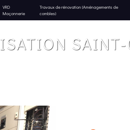
VRD
Travaux de rénovation (Aménagements de
Maçonnerie
combles)
ISATION SAINT