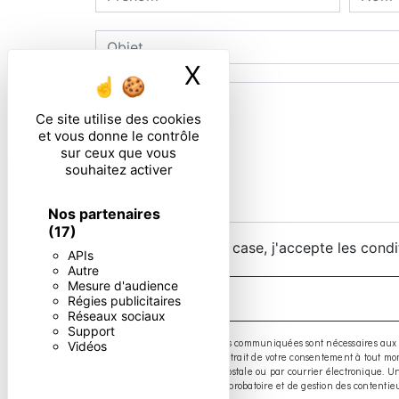
X
Masquer le ban
Ce site utilise des cookies
et vous donne le contrôle
sur ceux que vous
souhaitez activer
Nos partenaires
(17)
En cochant cette case, j'accepte les condi
APIs
Autre
Mesure d'audience
Régies publicitaires
Réseaux sociaux
Support
** Les données personnelles communiquées sont nécessaires aux fins d
Vidéos
limitation, d’opposition, de retrait de votre consentement à tout 
exercer ces droits par voie postale ou par courrier électronique.
prescription légale aux fins probatoire et de gestion des contentie