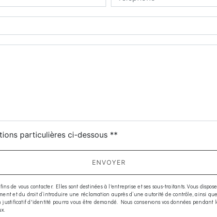
deau des cookies
tions particulières ci-dessous **
ENVOYER
e vous contacter. Elles sont destinées à l'entreprise et ses sous-traitants. Vous disposez d
moment et du droit d’introduire une réclamation auprès d’une autorité de contrôle, ainsi q
 Un justificatif d'identité pourra vous être demandé. Nous conservons vos données pendant 
ux.