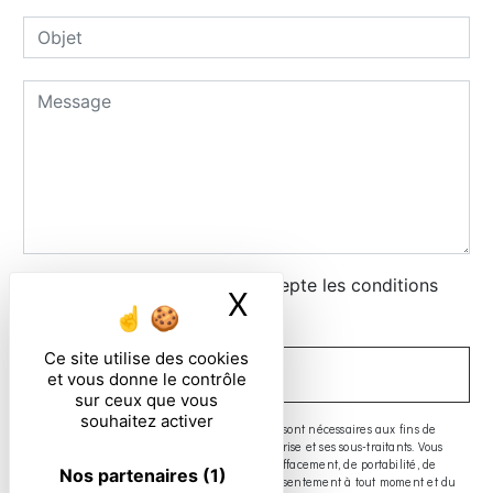
En cochant cette case, j'accepte les conditions
X
Masquer le ban
particulières ci-dessous **
Ce site utilise des cookies
ENVOYER
et vous donne le contrôle
sur ceux que vous
souhaitez activer
** Les données personnelles communiquées sont nécessaires aux fins de
vous contacter. Elles sont destinées à l'entreprise et ses sous-traitants. Vous
disposez de droits d’accès, de rectification, d’effacement, de portabilité, de
Nos partenaires
(1)
limitation, d’opposition, de retrait de votre consentement à tout moment et du