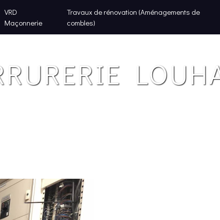
VRD
Travaux de rénovation (Aménagements de
Maçonnerie
combles)
RRURERIE LOUH