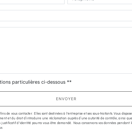
deau des cookies
tions particulières ci-dessous **
ENVOYER
e vous contacter. Elles sont destinées à l'entreprise et ses sous-traitants. Vous disposez d
moment et du droit d’introduire une réclamation auprès d’une autorité de contrôle, ainsi q
 Un justificatif d'identité pourra vous être demandé. Nous conservons vos données pendant 
ux.