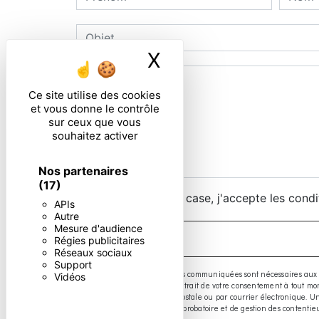
X
Masquer le ban
Ce site utilise des cookies
et vous donne le contrôle
sur ceux que vous
souhaitez activer
Nos partenaires
(17)
En cochant cette case, j'accepte les condi
APIs
Autre
Mesure d'audience
Régies publicitaires
Réseaux sociaux
Support
** Les données personnelles communiquées sont nécessaires aux fins d
Vidéos
limitation, d’opposition, de retrait de votre consentement à tout 
exercer ces droits par voie postale ou par courrier électronique.
prescription légale aux fins probatoire et de gestion des contentie