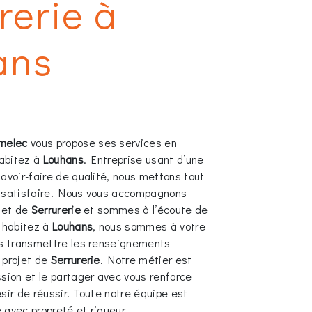
rerie à
ans
melec
vous propose ses services en
habitez à
Louhans
. Entreprise usant d’une
avoir-faire de qualité, nous mettons tout
s satisfaire. Nous vous accompagnons
ojet de
Serrurerie
et sommes à l’écoute de
s habitez à
Louhans
, nous sommes à votre
us transmettre les renseignements
 projet de
Serrurerie
. Notre métier est
ssion et le partager avec vous renforce
sir de réussir. Toute notre équipe est
e avec propreté et rigueur.