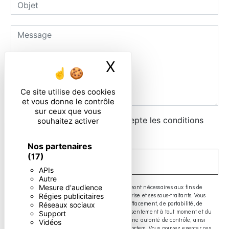
X
Masquer le ban
Ce site utilise des cookies
et vous donne le contrôle
sur ceux que vous
En cochant cette case, j'accepte les conditions
souhaitez activer
particulières ci-dessous **
Nos partenaires
(17)
ENVOYER
APIs
Autre
** Les données personnelles communiquées sont nécessaires aux fins de
Mesure d'audience
vous contacter. Elles sont destinées à l'entreprise et ses sous-traitants. Vous
Régies publicitaires
disposez de droits d’accès, de rectification, d’effacement, de portabilité, de
Réseaux sociaux
limitation, d’opposition, de retrait de votre consentement à tout moment et du
Support
droit d’introduire une réclamation auprès d’une autorité de contrôle, ainsi
Vidéos
que d’organiser le sort de vos données post-mortem. Vous pouvez exercer ces