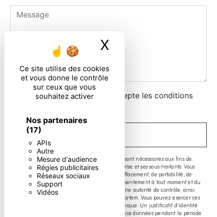
X
Masquer le ban
Ce site utilise des cookies
et vous donne le contrôle
sur ceux que vous
En cochant cette case, j'accepte les conditions
souhaitez activer
particulières ci-dessous **
Nos partenaires
(17)
ENVOYER
APIs
Autre
** Les données personnelles communiquées sont nécessaires aux fins de
Mesure d'audience
vous contacter. Elles sont destinées à l'entreprise et ses sous-traitants. Vous
Régies publicitaires
disposez de droits d’accès, de rectification, d’effacement, de portabilité, de
Réseaux sociaux
limitation, d’opposition, de retrait de votre consentement à tout moment et du
Support
droit d’introduire une réclamation auprès d’une autorité de contrôle, ainsi
Vidéos
que d’organiser le sort de vos données post-mortem. Vous pouvez exercer ces
droits par voie postale ou par courrier électronique. Un justificatif d'identité
pourra vous être demandé. Nous conservons vos données pendant la période