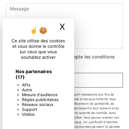
X
Masquer le ban
Ce site utilise des cookies
et vous donne le contrôle
sur ceux que vous
En cochant cette case, j'accepte les conditions
souhaitez activer
particulières ci-dessous **
Nos partenaires
(17)
ENVOYER
APIs
Autre
** Les données personnelles communiquées sont nécessaires aux fins de
Mesure d'audience
vous contacter. Elles sont destinées à l'entreprise et ses sous-traitants. Vous
Régies publicitaires
disposez de droits d’accès, de rectification, d’effacement, de portabilité, de
Réseaux sociaux
limitation, d’opposition, de retrait de votre consentement à tout moment et du
Support
droit d’introduire une réclamation auprès d’une autorité de contrôle, ainsi
Vidéos
que d’organiser le sort de vos données post-mortem. Vous pouvez exercer ces
droits par voie postale ou par courrier électronique. Un justificatif d'identité
pourra vous être demandé. Nous conservons vos données pendant la période