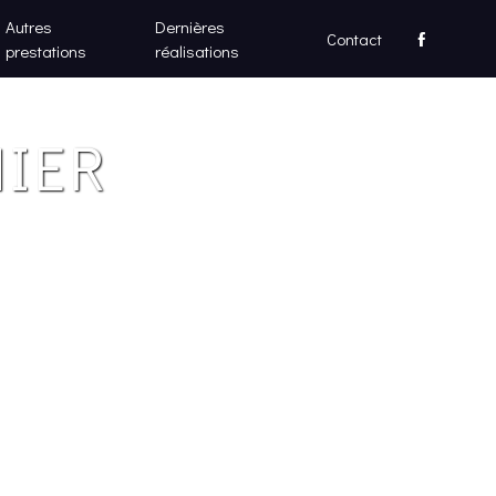
Autres
Dernières
Contact
prestations
réalisations
IER