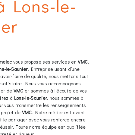
 Lons-le-
ier
melec
vous propose ses services en
VMC
,
ns-le-Saunier
. Entreprise usant d’une
avoir-faire de qualité, nous mettons tout
s satisfaire. Nous vous accompagnons
ojet de
VMC
et sommes à l’écoute de vos
bitez à
Lons-le-Saunier
, nous sommes à
our vous transmettre les renseignements
 projet de
VMC
. Notre métier est avant
et le partager avec vous renforce encore
réussir. Toute notre équipe est qualifiée
preté et rigueur.