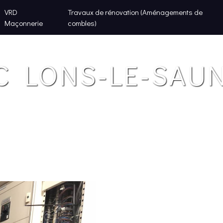
VRD
Travaux de rénovation (Aménagements de
Maçonnerie
combles)
C LONS-LE-SAUN