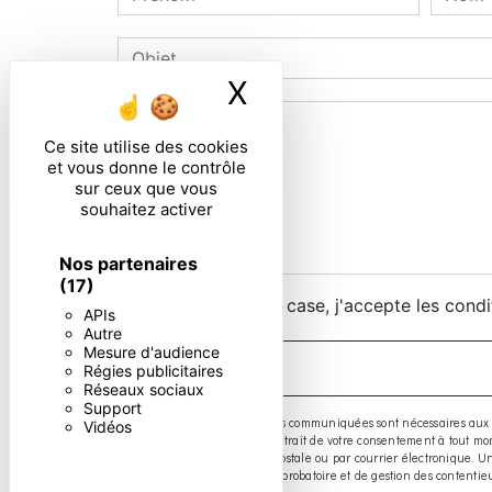
X
Masquer le ban
Ce site utilise des cookies
et vous donne le contrôle
sur ceux que vous
souhaitez activer
Nos partenaires
(17)
En cochant cette case, j'accepte les condi
APIs
Autre
Mesure d'audience
Régies publicitaires
Réseaux sociaux
Support
** Les données personnelles communiquées sont nécessaires aux fins d
Vidéos
limitation, d’opposition, de retrait de votre consentement à tout 
exercer ces droits par voie postale ou par courrier électronique.
prescription légale aux fins probatoire et de gestion des contentie