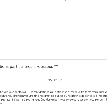
deau des cookies
tions particulières ci-dessous **
ENVOYER
e vous contacter. Elles sont destinées à l'entreprise et ses sous-traitants. Vous disposez d
moment et du droit d’introduire une réclamation auprès d’une autorité de contrôle, ainsi q
 Un justificatif d'identité pourra vous être demandé. Nous conservons vos données pendant 
ux.