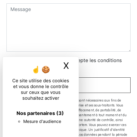
En cochant cette case, j'accepte les conditions
X
Masquer le ban
particulières ci-dessous **
Ce site utilise des cookies
ENVOYER
et vous donne le contrôle
sur ceux que vous
souhaitez activer
** Les données personnelles communiquées sont nécessaires aux fins de
vous contacter. Elles sont destinées à l'entreprise et ses sous-traitants. Vous
disposez de droits d’accès, de rectification, d’effacement, de portabilité, de
Nos partenaires
(3)
limitation, d’opposition, de retrait de votre consentement à tout moment et du
droit d’introduire une réclamation auprès d’une autorité de contrôle, ainsi
Mesure d'audience
que d’organiser le sort de vos données post-mortem. Vous pouvez exercer ces
droits par voie postale ou par courrier électronique. Un justificatif d'identité
pourra vous être demandé. Nous conservons vos données pendant la période