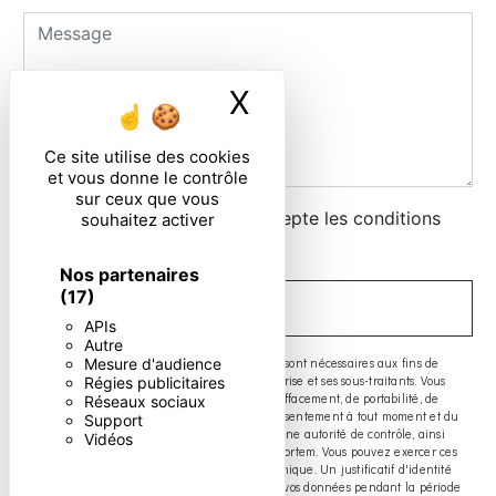
X
Masquer le ban
Ce site utilise des cookies
et vous donne le contrôle
sur ceux que vous
En cochant cette case, j'accepte les conditions
souhaitez activer
particulières ci-dessous **
Nos partenaires
(17)
ENVOYER
APIs
Autre
** Les données personnelles communiquées sont nécessaires aux fins de
Mesure d'audience
vous contacter. Elles sont destinées à l'entreprise et ses sous-traitants. Vous
Régies publicitaires
disposez de droits d’accès, de rectification, d’effacement, de portabilité, de
Réseaux sociaux
limitation, d’opposition, de retrait de votre consentement à tout moment et du
Support
droit d’introduire une réclamation auprès d’une autorité de contrôle, ainsi
Vidéos
que d’organiser le sort de vos données post-mortem. Vous pouvez exercer ces
droits par voie postale ou par courrier électronique. Un justificatif d'identité
pourra vous être demandé. Nous conservons vos données pendant la période