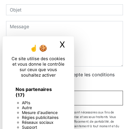
X
Masquer le ban
Ce site utilise des cookies
et vous donne le contrôle
sur ceux que vous
En cochant cette case, j'accepte les conditions
souhaitez activer
particulières ci-dessous **
Nos partenaires
(17)
ENVOYER
APIs
Autre
** Les données personnelles communiquées sont nécessaires aux fins de
Mesure d'audience
vous contacter. Elles sont destinées à l'entreprise et ses sous-traitants. Vous
Régies publicitaires
disposez de droits d’accès, de rectification, d’effacement, de portabilité, de
Réseaux sociaux
limitation, d’opposition, de retrait de votre consentement à tout moment et du
Support