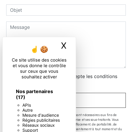
X
Masquer le ban
Ce site utilise des cookies
et vous donne le contrôle
sur ceux que vous
En cochant cette case, j'accepte les conditions
souhaitez activer
particulières ci-dessous **
Nos partenaires
(17)
ENVOYER
APIs
Autre
** Les données personnelles communiquées sont nécessaires aux fins de
Mesure d'audience
vous contacter. Elles sont destinées à l'entreprise et ses sous-traitants. Vous
Régies publicitaires
disposez de droits d’accès, de rectification, d’effacement, de portabilité, de
Réseaux sociaux
limitation, d’opposition, de retrait de votre consentement à tout moment et du
Support