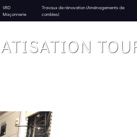
VRD
Travaux de rénovation (Aménagements de
Maçonnerie
combles)
MATISATION TOU