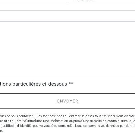
deau des cookies
tions particulières ci-dessous **
ENVOYER
e vous contacter. Elles sont destinées à l'entreprise et ses sous-traitants. Vous disposez d
moment et du droit d’introduire une réclamation auprès d’une autorité de contrôle, ainsi q
 Un justificatif d'identité pourra vous être demandé. Nous conservons vos données pendant 
ux.