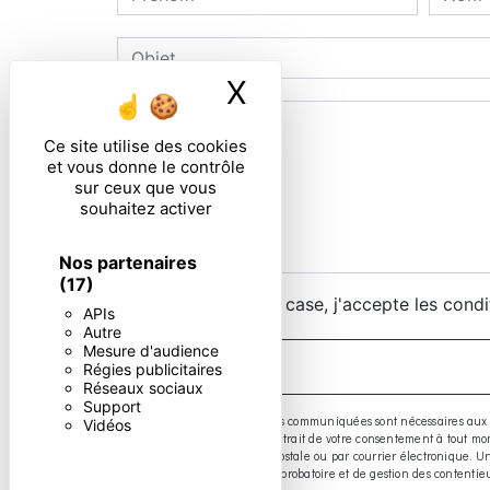
X
Masquer le ban
Ce site utilise des cookies
et vous donne le contrôle
sur ceux que vous
souhaitez activer
Nos partenaires
(17)
En cochant cette case, j'accepte les condi
APIs
Autre
Mesure d'audience
Régies publicitaires
Réseaux sociaux
Support
** Les données personnelles communiquées sont nécessaires aux fins d
Vidéos
limitation, d’opposition, de retrait de votre consentement à tout 
exercer ces droits par voie postale ou par courrier électronique.
prescription légale aux fins probatoire et de gestion des contentie