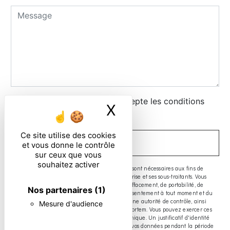
En cochant cette case, j'accepte les conditions
X
Masquer le ban
particulières ci-dessous **
Ce site utilise des cookies
ENVOYER
et vous donne le contrôle
sur ceux que vous
souhaitez activer
** Les données personnelles communiquées sont nécessaires aux fins de
vous contacter. Elles sont destinées à l'entreprise et ses sous-traitants. Vous
disposez de droits d’accès, de rectification, d’effacement, de portabilité, de
Nos partenaires
(1)
limitation, d’opposition, de retrait de votre consentement à tout moment et du
droit d’introduire une réclamation auprès d’une autorité de contrôle, ainsi
Mesure d'audience
que d’organiser le sort de vos données post-mortem. Vous pouvez exercer ces
droits par voie postale ou par courrier électronique. Un justificatif d'identité
pourra vous être demandé. Nous conservons vos données pendant la période