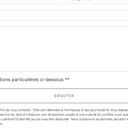
deau des cookies
tions particulières ci-dessous **
ENVOYER
e vous contacter. Elles sont destinées à l'entreprise et ses sous-traitants. Vous disposez d
moment et du droit d’introduire une réclamation auprès d’une autorité de contrôle, ainsi q
 Un justificatif d'identité pourra vous être demandé. Nous conservons vos données pendant 
ux.