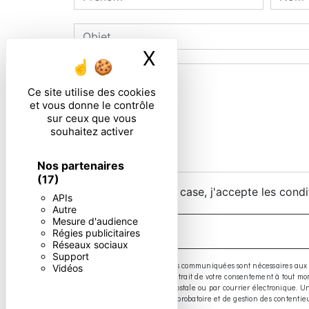
X
Masquer le ban
Ce site utilise des cookies
et vous donne le contrôle
sur ceux que vous
souhaitez activer
Nos partenaires
(17)
En cochant cette case, j'accepte les condi
APIs
Autre
Mesure d'audience
Régies publicitaires
Réseaux sociaux
Support
** Les données personnelles communiquées sont nécessaires aux fins d
Vidéos
limitation, d’opposition, de retrait de votre consentement à tout 
exercer ces droits par voie postale ou par courrier électronique.
prescription légale aux fins probatoire et de gestion des contentie