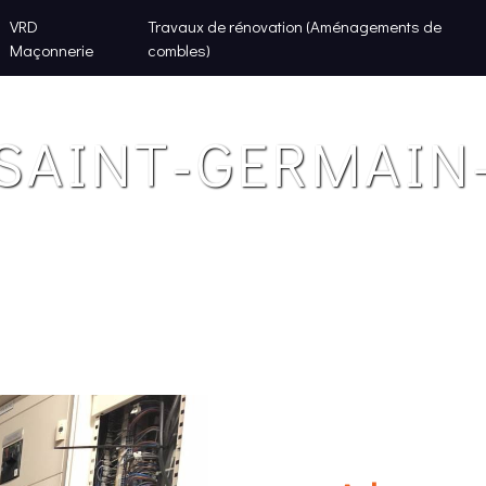
VRD
Travaux de rénovation (Aménagements de
Maçonnerie
combles)
SAINT-GERMAIN