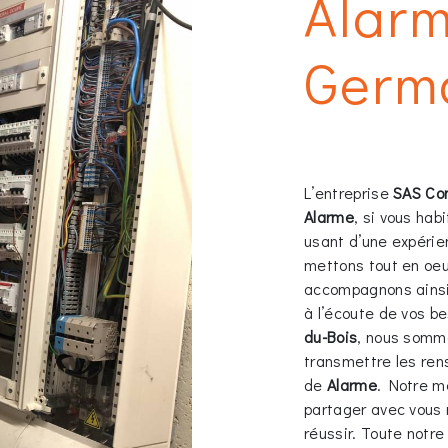
Alarm
Germ
L’entreprise
SAS Co
Alarme
, si vous hab
usant d’une expérien
mettons tout en oeu
accompagnons ainsi
à l’écoute de vos be
du-Bois
, nous somme
transmettre les ren
de
Alarme
. Notre m
partager avec vous 
réussir. Toute notre