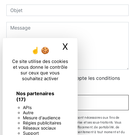
X
Masquer le ban
Ce site utilise des cookies
et vous donne le contrôle
sur ceux que vous
En cochant cette case, j'accepte les conditions
souhaitez activer
particulières ci-dessous **
Nos partenaires
(17)
ENVOYER
APIs
Autre
** Les données personnelles communiquées sont nécessaires aux fins de
Mesure d'audience
vous contacter. Elles sont destinées à l'entreprise et ses sous-traitants. Vous
Régies publicitaires
disposez de droits d’accès, de rectification, d’effacement, de portabilité, de
Réseaux sociaux
limitation, d’opposition, de retrait de votre consentement à tout moment et du
Support