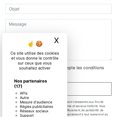
X
Masquer le ban
Ce site utilise des cookies
et vous donne le contrôle
sur ceux que vous
En cochant cette case, j'accepte les conditions
souhaitez activer
particulières ci-dessous **
Nos partenaires
(17)
ENVOYER
APIs
Autre
** Les données personnelles communiquées sont nécessaires aux fins de
Mesure d'audience
vous contacter. Elles sont destinées à l'entreprise et ses sous-traitants. Vous
Régies publicitaires
disposez de droits d’accès, de rectification, d’effacement, de portabilité, de
Réseaux sociaux
limitation, d’opposition, de retrait de votre consentement à tout moment et du
Support