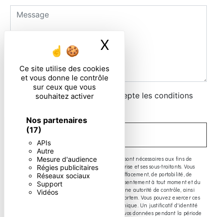
X
Masquer le ban
Ce site utilise des cookies
et vous donne le contrôle
sur ceux que vous
En cochant cette case, j'accepte les conditions
souhaitez activer
particulières ci-dessous **
Nos partenaires
(17)
ENVOYER
APIs
Autre
** Les données personnelles communiquées sont nécessaires aux fins de
Mesure d'audience
vous contacter. Elles sont destinées à l'entreprise et ses sous-traitants. Vous
Régies publicitaires
disposez de droits d’accès, de rectification, d’effacement, de portabilité, de
Réseaux sociaux
limitation, d’opposition, de retrait de votre consentement à tout moment et du
Support
droit d’introduire une réclamation auprès d’une autorité de contrôle, ainsi
Vidéos
que d’organiser le sort de vos données post-mortem. Vous pouvez exercer ces
droits par voie postale ou par courrier électronique. Un justificatif d'identité
pourra vous être demandé. Nous conservons vos données pendant la période